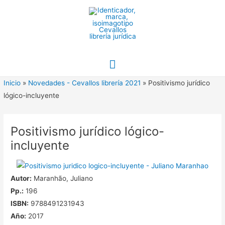
Ir
al
contenido
Menú
principal
Inicio
»
Novedades - Cevallos librería 2021
»
Positivismo jurídico
lógico-incluyente
Positivismo jurídico lógico-
incluyente
Autor:
Maranhão, Juliano
Pp.:
196
ISBN:
9788491231943
Año:
2017