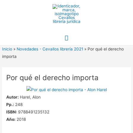
Ir
al
contenido
Menú
principal
Inicio
»
Novedades - Cevallos librería 2021
»
Por qué el derecho
importa
Por qué el derecho importa
Autor:
Harel, Alon
Pp.:
248
ISBN:
9788491235132
Año:
2018