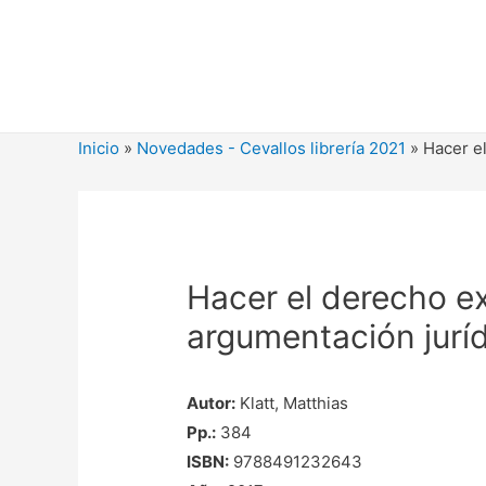
Ir
al
contenido
Inicio
»
Novedades - Cevallos librería 2021
»
Hacer e
Hacer el derecho e
argumentación jurí
Autor:
Klatt, Matthias
Pp.:
384
ISBN:
9788491232643