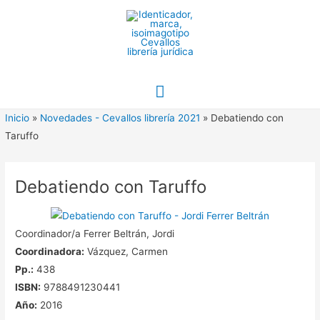
Ir
al
contenido
Menú
principal
Inicio
»
Novedades - Cevallos librería 2021
»
Debatiendo con
Taruffo
Debatiendo con Taruffo
Coordinador/a Ferrer Beltrán, Jordi
Coordinadora:
Vázquez, Carmen
Pp.:
438
ISBN:
9788491230441
Año:
2016