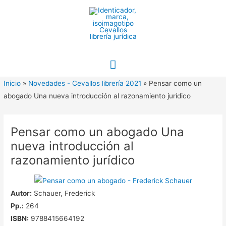
Ir
al
contenido
Menú
principal
Inicio
»
Novedades - Cevallos librería 2021
»
Pensar como un
abogado Una nueva introducción al razonamiento jurídico
Pensar como un abogado Una
nueva introducción al
razonamiento jurídico
Autor:
Schauer, Frederick
Pp.:
264
ISBN:
9788415664192