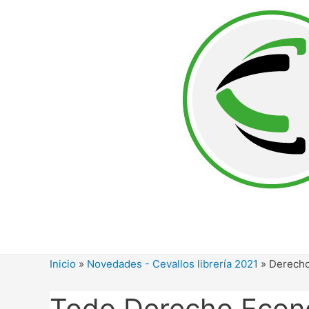
Ir
al
contenido
Inicio
»
Novedades - Cevallos librería 2021
»
Derech
Todo Derecho Econ