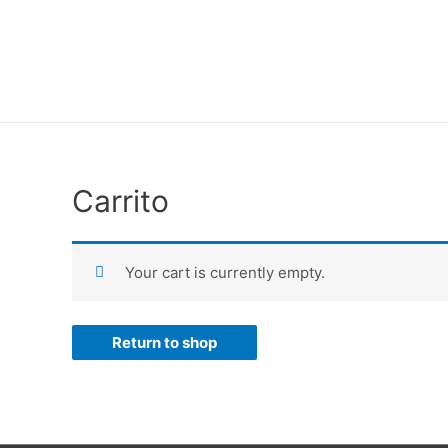
Ir
al
contenido
Carrito
Your cart is currently empty.
Return to shop